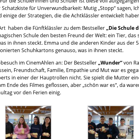
ür die Schülerinnen und Schüler ist diese voll aufgegangen
 Schatzkiste für Unverwundbarkeit: Mutig „Stopp“ sagen, Ic
einige der Strategien, die die Achtklässler entwickelt habe
Art haben die Fünftklässler zu dem Bestseller
„Die Schule 
 magischen Schule den besten Freund der Welt: ein Tier, das
 was in ihnen steckt. Emma und die anderen Kinder aus der
ionierten Schuhkartons genauso, was in ihnen steckt.
nobesuch im CinemAhlen an: Der Bestseller
„Wunder“
von Ra
sein, Freundschaft, Familie, Empathie und Mut war es ge
erts in einer der Hauptrollen nicht. Sie spielt die Mutter ei
m Ende des Filmes geflossen, aber „schön war es“, da waren
ltag vor den Ferien einig.