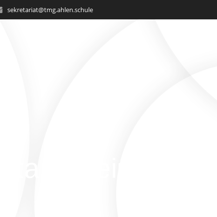
sekretariat@tmg.ahlen.schule
tark – eine ganz