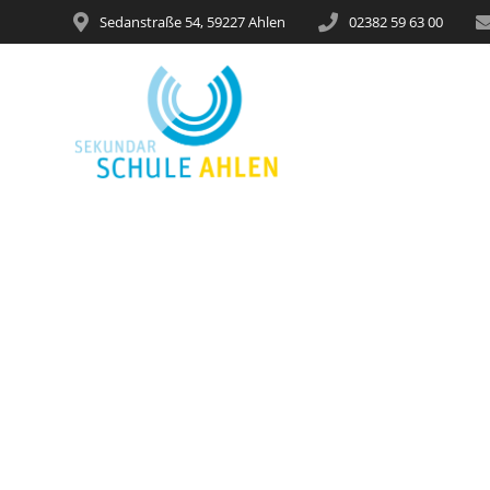
Sedanstraße 54, 59227 Ahlen
02382 59 63 00
Lesen macht s