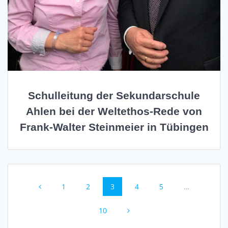
Schulleitung der Sekundarschule
Ahlen bei der Weltethos-Rede von
Frank-Walter Steinmeier in Tübingen
Beitragsnavigation
Seite
1
Seite
2
Seite
3
Seite
4
Seite
5
…
Seite
10