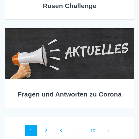
Rosen Challenge
Fragen und Antworten zu Corona
Beitragsnavigation
Seite
1
Seite
2
Seite
3
…
Seite
10